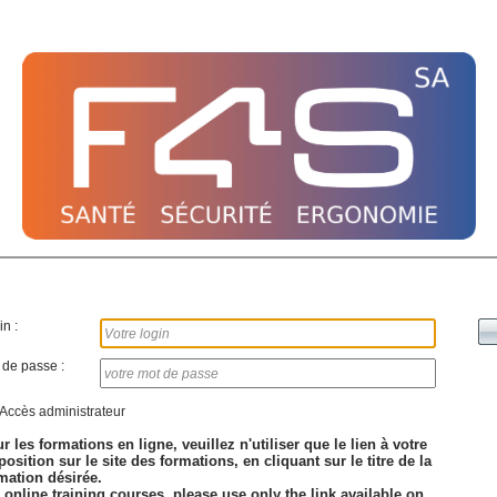
n :
 de passe :
Accès administrateur
r les formations en ligne, veuillez n'utiliser que le lien à votre
position sur le site des formations, en cliquant sur le titre de la
mation désirée.
 online training courses, please use only the link available on